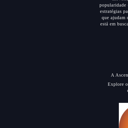
popularidade 
estratégias p
que ajudam o
está em busc
A Ascen
Explore o