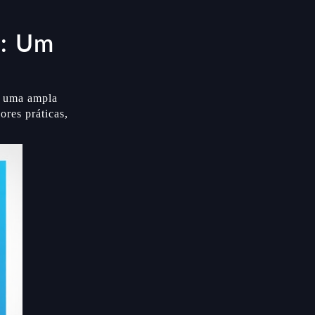
t: Um
e uma ampla
ores práticas,