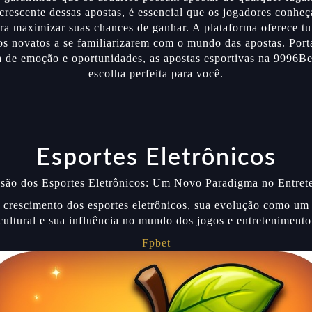
crescente dessas apostas, é essencial que os jogadores conheç
ara maximizar suas chances de ganhar. A plataforma oferece tut
s novatos a se familiarizarem com o mundo das apostas. Port
a de emoção e oportunidades, as apostas esportivas na 9996Be
escolha perfeita para você.
Esportes Eletrônicos
são dos Esportes Eletrônicos: Um Novo Paradigma no Entret
 crescimento dos esportes eletrônicos, sua evolução como u
cultural e sua influência no mundo dos jogos e entretenimento
Fpbet