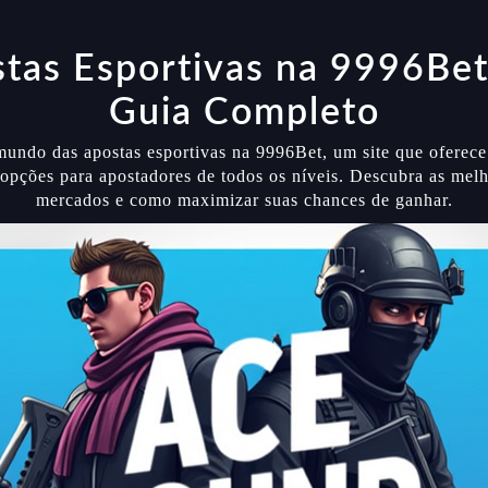
tas Esportivas na 9996Be
Guia Completo
mundo das apostas esportivas na 9996Bet, um site que oferec
opções para apostadores de todos os níveis. Descubra as melh
mercados e como maximizar suas chances de ganhar.