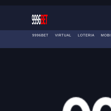
9996BET
VIRTUAL
LOTERIA
MOBI