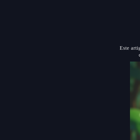
Este art