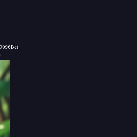
 9996Bet,
.