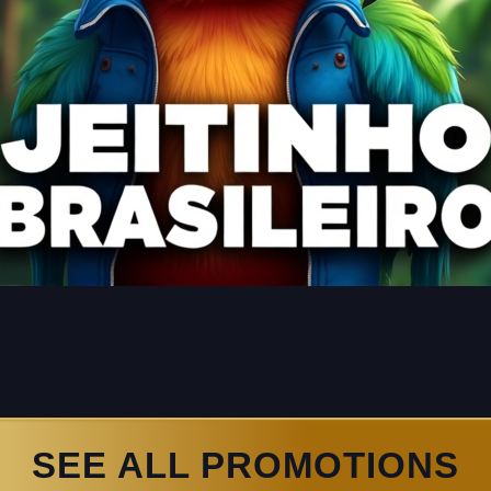
SEE ALL PROMOTIONS