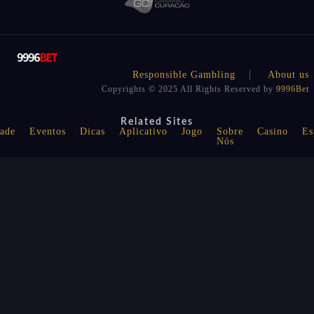
Responsible Gambling
About us
Copyrights © 2025 All Rights Reserved by
9996Bet
Related Sites
ade
Eventos
Dicas
Aplicativo
Jogo
Sobre
Casino
Es
Nós