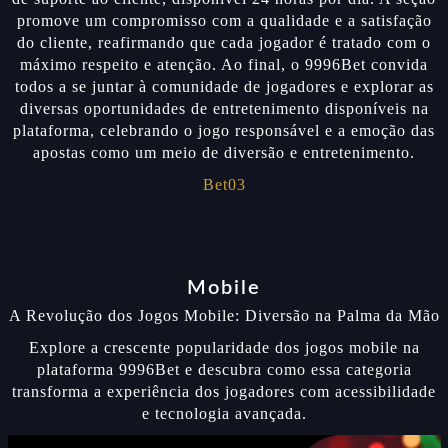
promove um compromisso com a qualidade e a satisfação
do cliente, reafirmando que cada jogador é tratado com o
máximo respeito e atenção. Ao final, o 9996Bet convida
todos a se juntar à comunidade de jogadores e explorar as
diversas oportunidades de entretenimento disponíveis na
plataforma, celebrando o jogo responsável e a emoção das
apostas como um meio de diversão e entretenimento.
Bet03
Mobile
A Revolução dos Jogos Mobile: Diversão na Palma da Mão
Explore a crescente popularidade dos jogos mobile na
plataforma 9996Bet e descubra como essa categoria
transforma a experiência dos jogadores com acessibilidade
e tecnologia avançada.