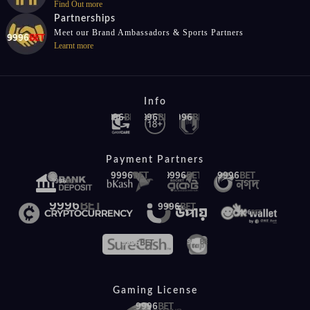
Find Out more
Partnerships
Meet our Brand Ambassadors & Sports Partners
Learnt more
Info
Payment Partners
Gaming License