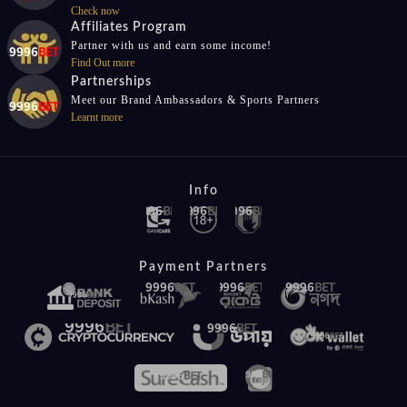
Check now
Affiliates Program
Partner with us and earn some income!
Find Out more
Partnerships
Meet our Brand Ambassadors & Sports Partners
Learnt more
Info
Payment Partners