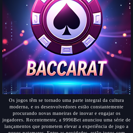
Os jogos têm se tornado uma parte integral da cultura
moderna, e os desenvolvedores estão constantemente
procurando novas maneiras de inovar e engajar os
jogadores. Recentemente, a 9996Bet anunciou uma série de
lançamentos que prometem elevar a experiência de jogo a
novos patamares. Entre as novidades, estão jogos com