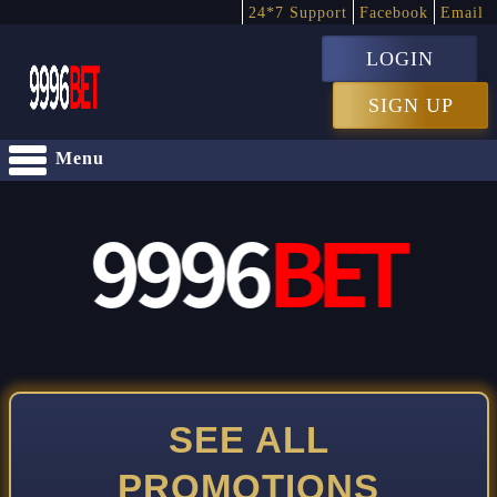
24*7 Support
Facebook
Email
LOGIN
SIGN UP
Menu
SEE ALL
PROMOTIONS