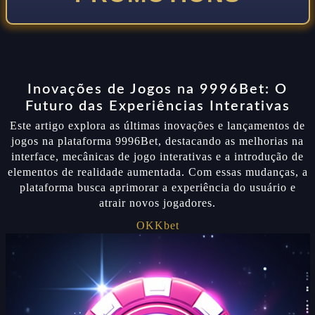
Inovações de Jogos na 9996Bet: O
Futuro das Experiências Interativas
Este artigo explora as últimas inovações e lançamentos de
jogos na plataforma 9996Bet, destacando as melhorias na
interface, mecânicas de jogo interativas e a introdução de
elementos de realidade aumentada. Com essas mudanças, a
plataforma busca aprimorar a experiência do usuário e
atrair novos jogadores.
OKKbet