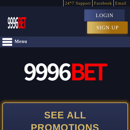
24*7 Support
Facebook
Email
LOGIN
SIGN UP
Menu
SEE ALL
PROMOTIONS