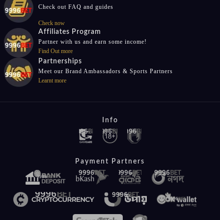
Check out FAQ and guides
Check now
Affiliates Program
Partner with us and earn some income!
Find Out more
Partnerships
Meet our Brand Ambassadors & Sports Partners
Learnt more
Info
Payment Partners