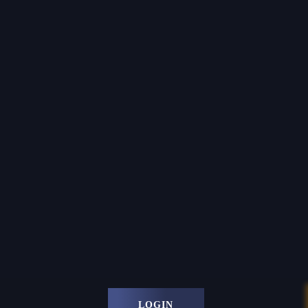
LOGIN