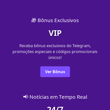
🎁 Bônus Exclusivos
VIP
Receba bônus exclusivos do Telegram,
promoções especiais e códigos promocionais
únicos!
Ver Bônus
📢 Notícias em Tempo Real
24/7