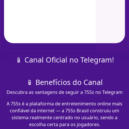
📱 Canal Oficial no Telegram!
📱 Benefícios do Canal
Descubra as vantagens de seguir a 7SSs no Telegram
A 7SSs é a plataforma de entretenimento online mais
confiável da internet — a 7SSs Brasil construiu um
sistema realmente centrado no usuário, sendo a
escolha certa para os jogadores.