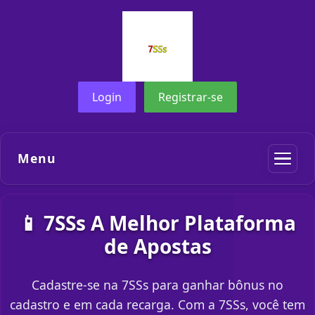
Login
Registrar-se
Menu
📱 7SSs A Melhor Plataforma
de Apostas
Cadastre-se na 7SSs para ganhar bônus no
cadastro e em cada recarga. Com a 7SSs, você tem