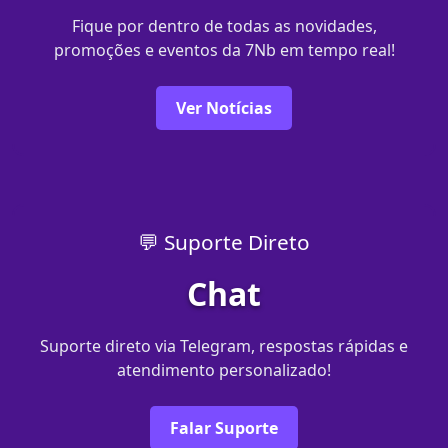
Fique por dentro de todas as novidades,
promoções e eventos da 7Nb em tempo real!
Ver Notícias
💬 Suporte Direto
Chat
Suporte direto via Telegram, respostas rápidas e
atendimento personalizado!
Falar Suporte