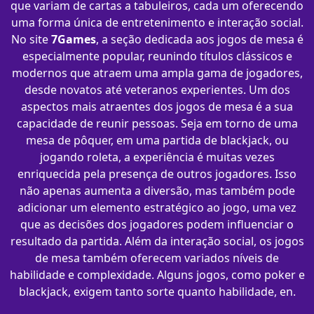
que variam de cartas a tabuleiros, cada um oferecendo
uma forma única de entretenimento e interação social.
No site
7Games
, a seção dedicada aos jogos de mesa é
especialmente popular, reunindo títulos clássicos e
modernos que atraem uma ampla gama de jogadores,
desde novatos até veteranos experientes. Um dos
aspectos mais atraentes dos jogos de mesa é a sua
capacidade de reunir pessoas. Seja em torno de uma
mesa de pôquer, em uma partida de blackjack, ou
jogando roleta, a experiência é muitas vezes
enriquecida pela presença de outros jogadores. Isso
não apenas aumenta a diversão, mas também pode
adicionar um elemento estratégico ao jogo, uma vez
que as decisões dos jogadores podem influenciar o
resultado da partida. Além da interação social, os jogos
de mesa também oferecem variados níveis de
habilidade e complexidade. Alguns jogos, como poker e
blackjack, exigem tanto sorte quanto habilidade, en.