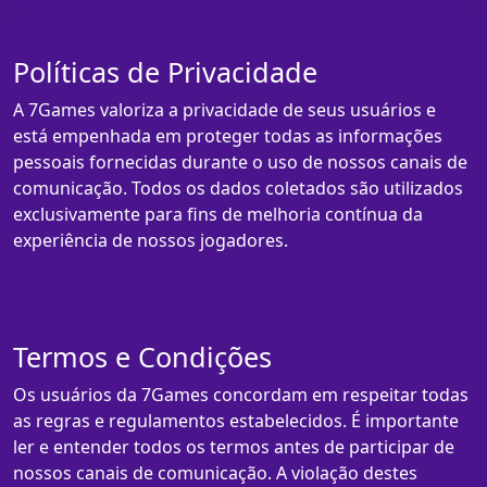
Políticas de Privacidade
A 7Games valoriza a privacidade de seus usuários e
está empenhada em proteger todas as informações
pessoais fornecidas durante o uso de nossos canais de
comunicação. Todos os dados coletados são utilizados
exclusivamente para fins de melhoria contínua da
experiência de nossos jogadores.
Termos e Condições
Os usuários da 7Games concordam em respeitar todas
as regras e regulamentos estabelecidos. É importante
ler e entender todos os termos antes de participar de
nossos canais de comunicação. A violação destes