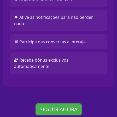
🔔 Ative as notificações para não perder
nada
💬 Participe das conversas e interaja
🎁 Receba bônus exclusivos
automaticamente
SEGUIR AGORA