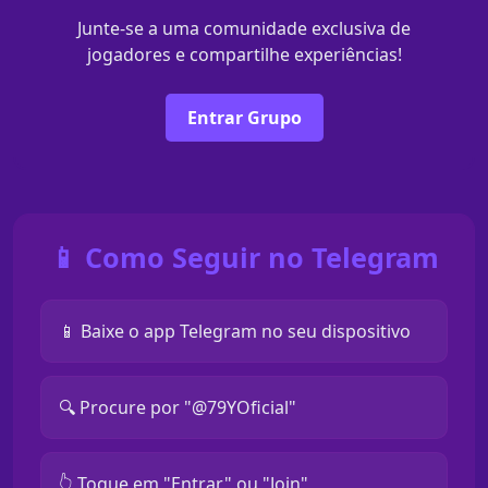
Junte-se a uma comunidade exclusiva de
jogadores e compartilhe experiências!
Entrar Grupo
📱 Como Seguir no Telegram
📱 Baixe o app Telegram no seu dispositivo
🔍 Procure por "@79YOficial"
👆 Toque em "Entrar" ou "Join"