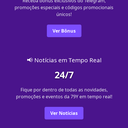
Receba bônus exclusivos do Telegram,
promoções especiais e códigos promocionais
únicos!
Ver Bônus
📢 Notícias em Tempo Real
24/7
Fique por dentro de todas as novidades,
promoções e eventos da 79Y em tempo real!
Ver Notícias