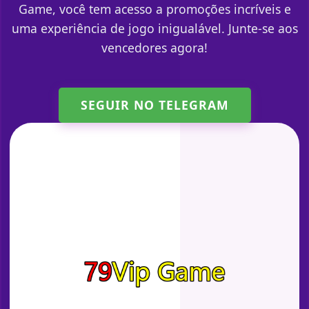
Game, você tem acesso a promoções incríveis e
uma experiência de jogo inigualável. Junte-se aos
vencedores agora!
SEGUIR NO TELEGRAM