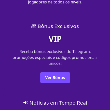
jogadores de todos os níveis.
🎁 Bônus Exclusivos
VIP
Receba bônus exclusivos do Telegram,
promoções especiais e códigos promocionais
únicos!
Ver Bônus
📢 Notícias em Tempo Real