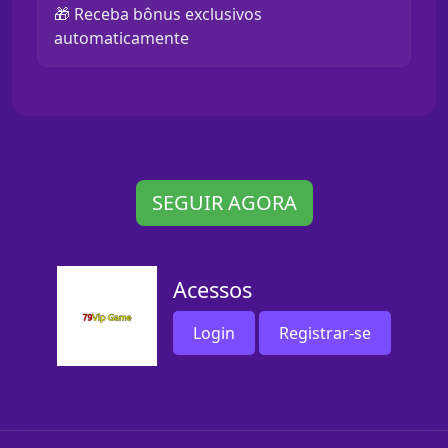
🎁 Receba bônus exclusivos
automaticamente
SEGUIR AGORA
Acessos
Login
Registrar-se