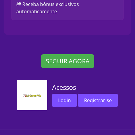
🎁 Receba bônus exclusivos
automaticamente
SEGUIR AGORA
Acessos
Login
Registrar-se