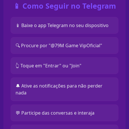
📱 Como Seguir no Telegram
📱 Baixe o app Telegram no seu dispositivo
🔍 Procure por "@79M Game VipOficial"
👆 Toque em "Entrar" ou "Join"
🔔 Ative as notificações para não perder
nada
💬 Participe das conversas e interaja