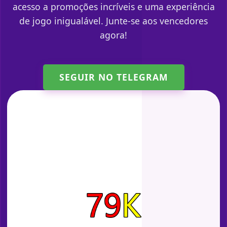
acesso a promoções incríveis e uma experiência
de jogo inigualável. Junte-se aos vencedores
agora!
SEGUIR NO TELEGRAM