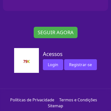
SEGUIR AGORA
Acessos
Login
Registrar-se
Políticas de Privacidade
Termos e Condições
Sitemap