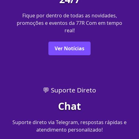
Fique por dentro de todas as novidades,
promoções e eventos da 77R Com em tempo
real!
Ver Notícias
💬 Suporte Direto
Chat
Suporte direto via Telegram, respostas rápidas e
atendimento personalizado!