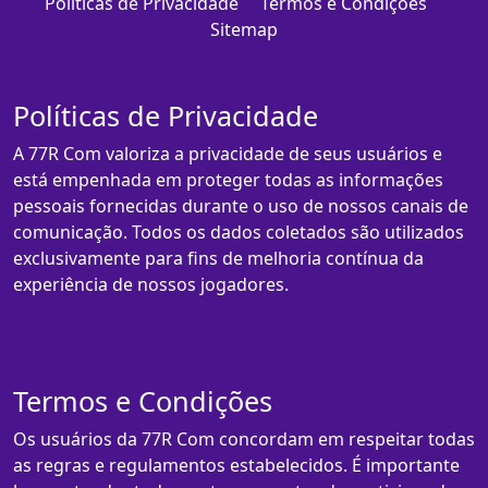
Políticas de Privacidade
Termos e Condições
Sitemap
Políticas de Privacidade
A 77R Com valoriza a privacidade de seus usuários e
está empenhada em proteger todas as informações
pessoais fornecidas durante o uso de nossos canais de
comunicação. Todos os dados coletados são utilizados
exclusivamente para fins de melhoria contínua da
experiência de nossos jogadores.
Termos e Condições
Os usuários da 77R Com concordam em respeitar todas
as regras e regulamentos estabelecidos. É importante