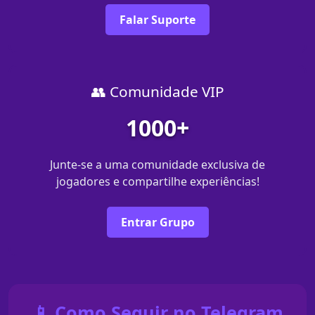
Falar Suporte
👥 Comunidade VIP
1000+
Junte-se a uma comunidade exclusiva de
jogadores e compartilhe experiências!
Entrar Grupo
📱 Como Seguir no Telegram