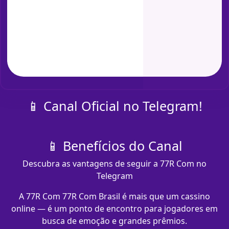
📱 Canal Oficial no Telegram!
📱 Benefícios do Canal
Descubra as vantagens de seguir a 77R Com no
Telegram
A 77R Com 77R Com Brasil é mais que um cassino
online — é um ponto de encontro para jogadores em
busca de emoção e grandes prêmios.