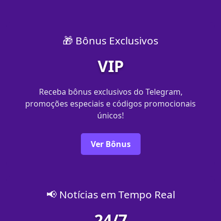
🎁 Bônus Exclusivos
VIP
Receba bônus exclusivos do Telegram,
promoções especiais e códigos promocionais
únicos!
Ver Bônus
📢 Notícias em Tempo Real
24/7