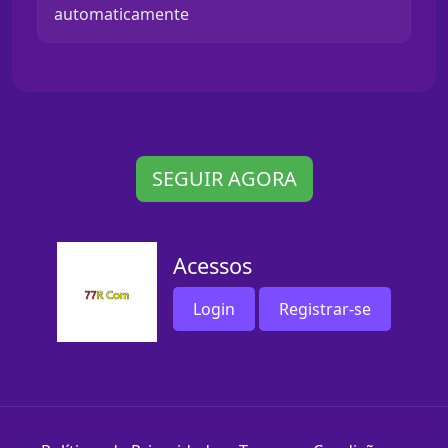
automaticamente
SEGUIR AGORA
Acessos
Login
Registrar-se