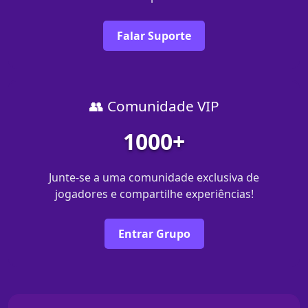
Falar Suporte
👥 Comunidade VIP
1000+
Junte-se a uma comunidade exclusiva de
jogadores e compartilhe experiências!
Entrar Grupo