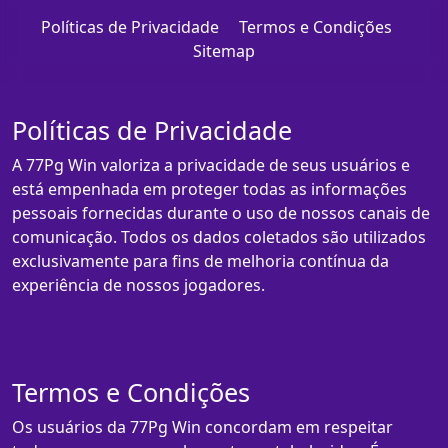
Políticas de Privacidade
Termos e Condições
Sitemap
Políticas de Privacidade
A 77Pg Win valoriza a privacidade de seus usuários e
está empenhada em proteger todas as informações
pessoais fornecidas durante o uso de nossos canais de
comunicação. Todos os dados coletados são utilizados
exclusivamente para fins de melhoria contínua da
experiência de nossos jogadores.
Termos e Condições
Os usuários da 77Pg Win concordam em respeitar