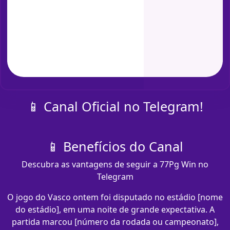
📱 Canal Oficial no Telegram!
📱 Benefícios do Canal
Descubra as vantagens de seguir a 77Pg Win no
Telegram
O jogo do Vasco ontem foi disputado no estádio [nome
do estádio], em uma noite de grande expectativa. A
partida marcou [número da rodada ou campeonato],