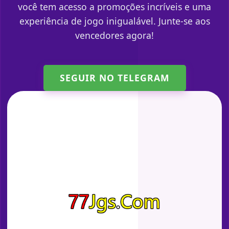
você tem acesso a promoções incríveis e uma
experiência de jogo inigualável. Junte-se aos
vencedores agora!
SEGUIR NO TELEGRAM