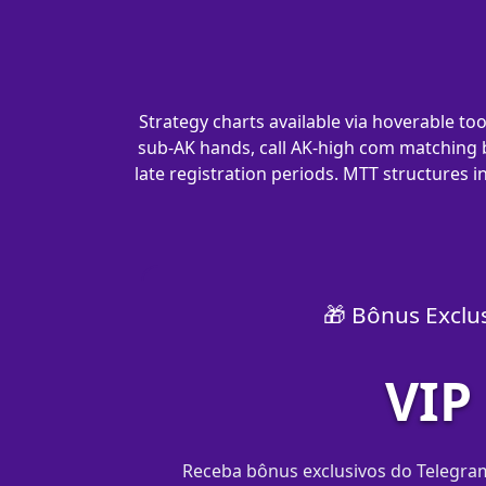
Strategy charts available via hoverable to
sub-AK hands, call AK-high com matching 
late registration periods. MTT structures
🎁 Bônus Exclu
VIP
Receba bônus exclusivos do Telegra