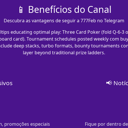
📱 Benefícios do Canal
Descubra as vantagens de seguir a 777Feb no Telegram
oltips educating optimal play: Three Card Poker (fold Q-6-3 o
board card). Tournament schedules posted weekly com buy-
 include deep stacks, turbo formats, bounty tournaments co
layer beyond traditional prize ladders.
sivos
📢 Notí
m, promoções especiais
Fique por dentro d