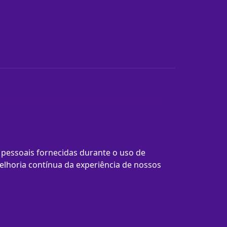
 pessoais fornecidas durante o uso de
elhoria contínua da experiência de nossos