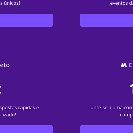
s únicos!
eventos d
reto
👥 
t
espostas rápidas e
Junte-se a uma com
lizado!
compa
e