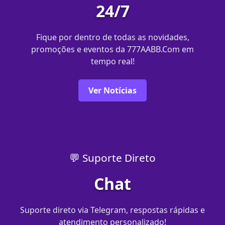
24/7
Fique por dentro de todas as novidades,
promoções e eventos da 777AABB.Com em
tempo real!
Ver Notícias
💬 Suporte Direto
Chat
Suporte direto via Telegram, respostas rápidas e
atendimento personalizado!