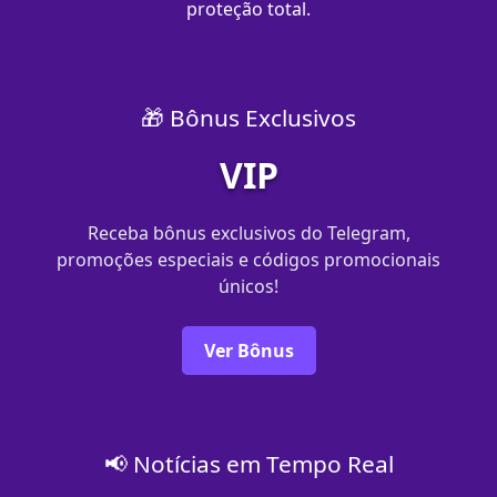
proteção total.
🎁 Bônus Exclusivos
VIP
Receba bônus exclusivos do Telegram,
promoções especiais e códigos promocionais
únicos!
Ver Bônus
📢 Notícias em Tempo Real