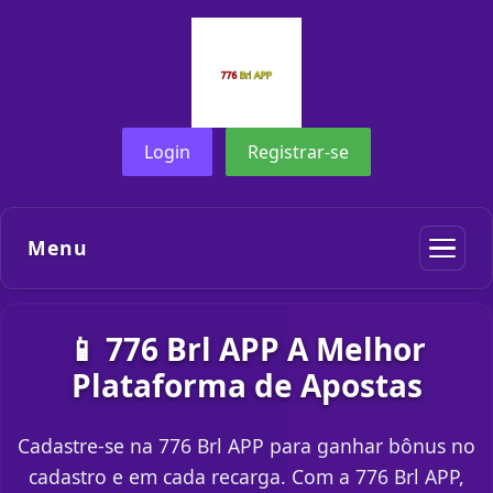
Login
Registrar-se
Menu
📱 776 Brl APP A Melhor
Plataforma de Apostas
Cadastre-se na 776 Brl APP para ganhar bônus no
cadastro e em cada recarga. Com a 776 Brl APP,