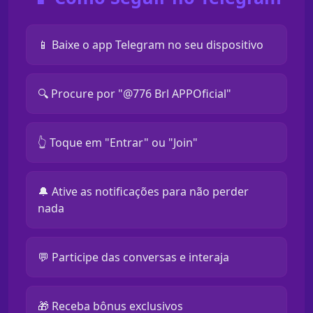
📱 Baixe o app Telegram no seu dispositivo
🔍 Procure por "@776 Brl APPOficial"
👆 Toque em "Entrar" ou "Join"
🔔 Ative as notificações para não perder
nada
💬 Participe das conversas e interaja
🎁 Receba bônus exclusivos