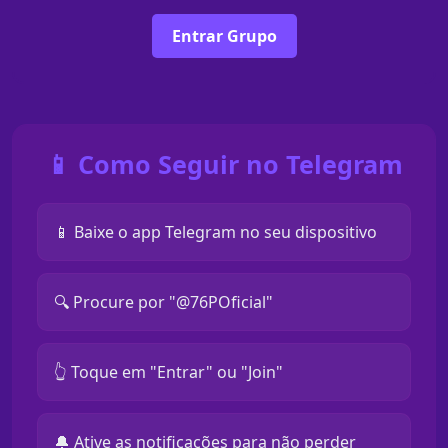
Entrar Grupo
📱 Como Seguir no Telegram
📱 Baixe o app Telegram no seu dispositivo
🔍 Procure por "@76POficial"
👆 Toque em "Entrar" ou "Join"
🔔 Ative as notificações para não perder