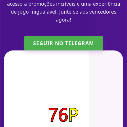
acesso a promoções incríveis e uma experiência
de jogo inigualável. Junte-se aos vencedores
agora!
SEGUIR NO TELEGRAM