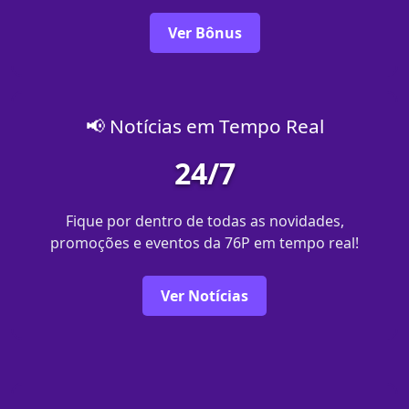
Ver Bônus
📢 Notícias em Tempo Real
24/7
Fique por dentro de todas as novidades,
promoções e eventos da 76P em tempo real!
Ver Notícias