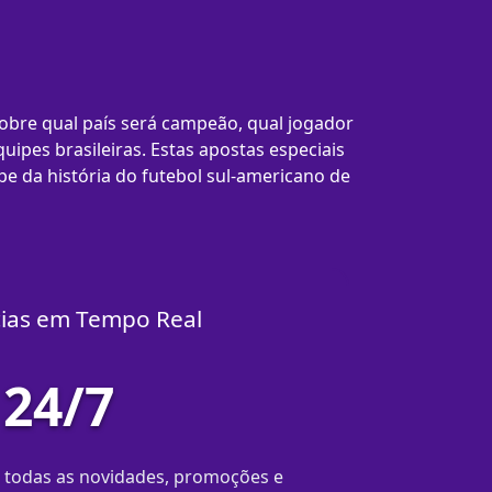
obre qual país será campeão, qual jogador
ipes brasileiras. Estas apostas especiais
e da história do futebol sul-americano de
cias em Tempo Real
24/7
e todas as novidades, promoções e