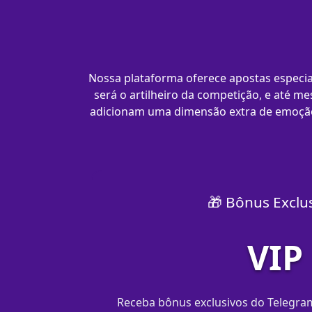
Nossa plataforma oferece apostas especia
será o artilheiro da competição, e até m
adicionam uma dimensão extra de emoção à
🎁 Bônus Exclu
VIP
Receba bônus exclusivos do Telegra