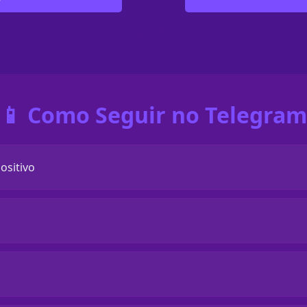
📱 Como Seguir no Telegram
ositivo