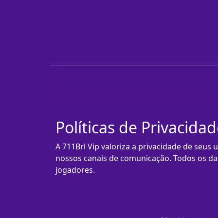
Políticas de Privacida
A 711Brl Vip valoriza a privacidade de seu
nossos canais de comunicação. Todos os dad
jogadores.