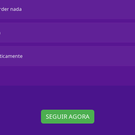
erder nada
a
aticamente
SEGUIR AGORA