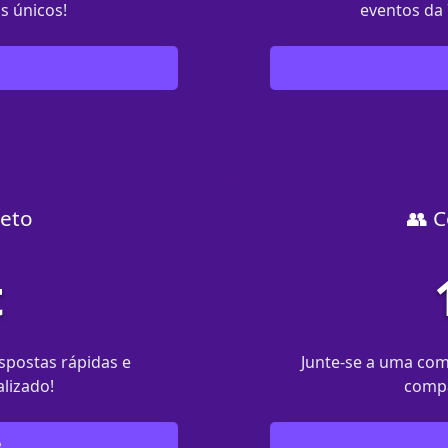
s únicos!
eventos da 
reto
👥 
t
espostas rápidas e
Junte-se a uma com
lizado!
compa
e