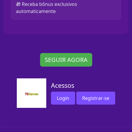
🎁 Receba bônus exclusivos
automaticamente
SEGUIR AGORA
Acessos
Login
Registrar-se