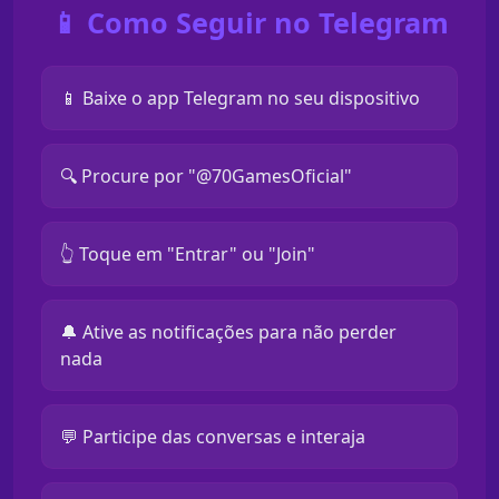
📱 Como Seguir no Telegram
📱 Baixe o app Telegram no seu dispositivo
🔍 Procure por "@70GamesOficial"
👆 Toque em "Entrar" ou "Join"
🔔 Ative as notificações para não perder
nada
💬 Participe das conversas e interaja