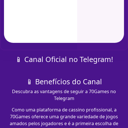
📱 Canal Oficial no Telegram!
📱 Benefícios do Canal
Descubra as vantagens de seguir a 70Games no
Telegram
Como uma plataforma de cassino profissional, a
70Games oferece uma grande variedade de jogos
amados pelos jogadores e é a primeira escolha de