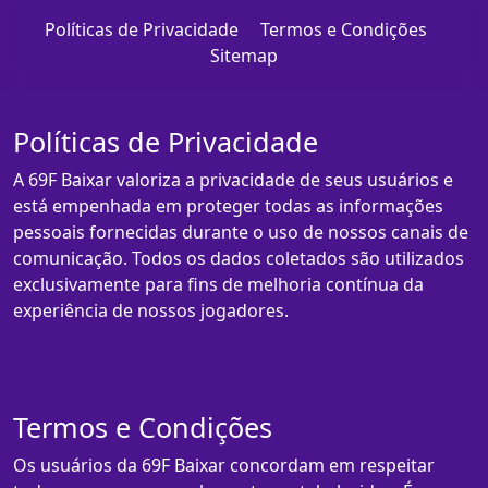
Políticas de Privacidade
Termos e Condições
Sitemap
Políticas de Privacidade
A 69F Baixar valoriza a privacidade de seus usuários e
está empenhada em proteger todas as informações
pessoais fornecidas durante o uso de nossos canais de
comunicação. Todos os dados coletados são utilizados
exclusivamente para fins de melhoria contínua da
experiência de nossos jogadores.
Termos e Condições
Os usuários da 69F Baixar concordam em respeitar