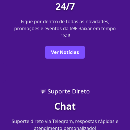
24/7
Fique por dentro de todas as novidades,
promoções e eventos da 69F Baixar em tempo
real!
Ver Notícias
💬 Suporte Direto
Chat
Suporte direto via Telegram, respostas rápidas e
atendimento personalizado!