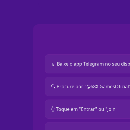
📱 Baixe o app Telegram no seu disp
🔍 Procure por "@68X GamesOficial
👆 Toque em "Entrar" ou "Join"