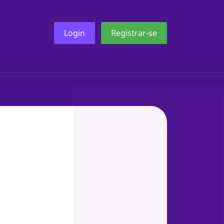
Login
Registrar-se