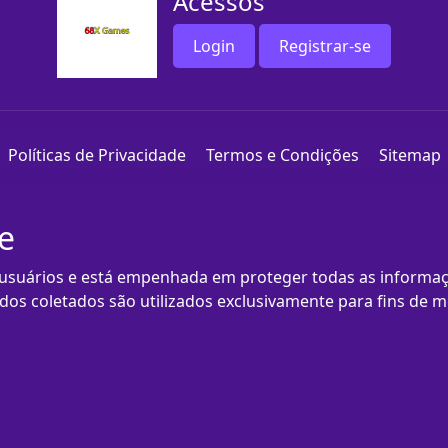
Acessos
Login
Registrar-se
Políticas de Privacidade
Termos e Condições
Sitemap
de
s usuários e está empenhada em proteger todas as informaç
os coletados são utilizados exclusivamente para fins de m