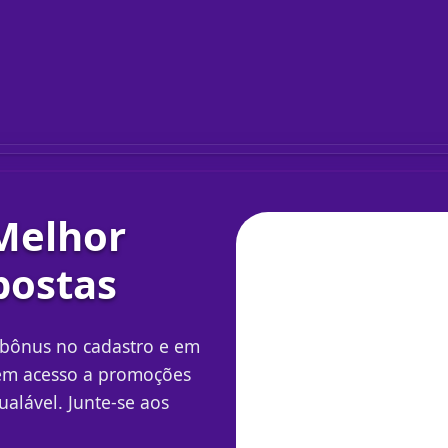
Melhor
postas
 bônus no cadastro e em
tem acesso a promoções
ualável. Junte-se aos