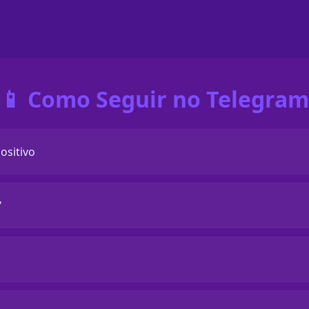
📱 Como Seguir no Telegram
ositivo
"