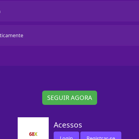
a
aticamente
SEGUIR AGORA
Acessos
Login
Registrar-se