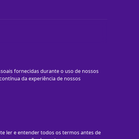
ssoais fornecidas durante o uso de nossos
 contínua da experiência de nossos
te ler e entender todos os termos antes de