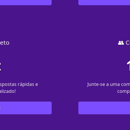
reto
👥 
t
espostas rápidas e
Junte-se a uma com
lizado!
compa
e