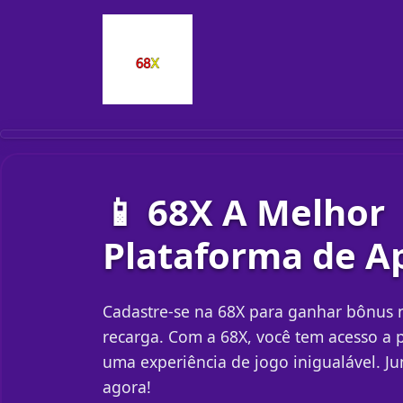
📱 68X A Melhor
Plataforma de A
Cadastre-se na 68X para ganhar bônus 
recarga. Com a 68X, você tem acesso a 
uma experiência de jogo inigualável. J
agora!