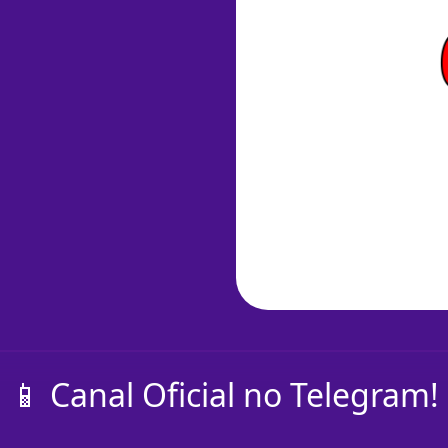
📱 Canal Oficial no Telegram!