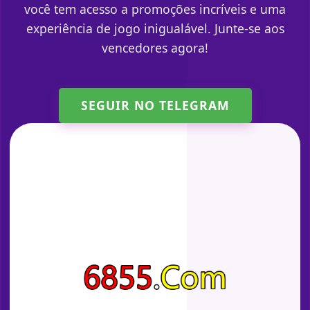
você tem acesso a promoções incríveis e uma
experiência de jogo inigualável. Junte-se aos
vencedores agora!
SEGUIR NO TELEGRAM