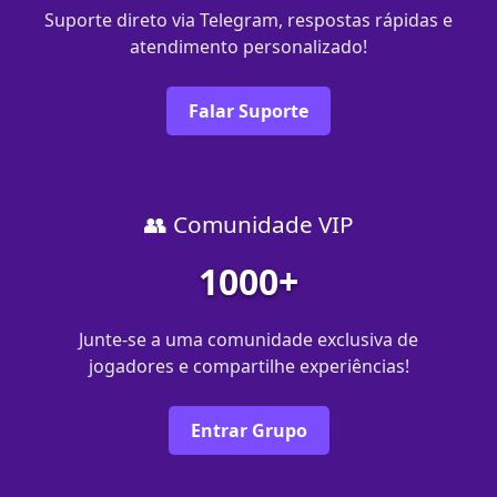
Suporte direto via Telegram, respostas rápidas e
atendimento personalizado!
Falar Suporte
👥 Comunidade VIP
1000+
Junte-se a uma comunidade exclusiva de
jogadores e compartilhe experiências!
Entrar Grupo