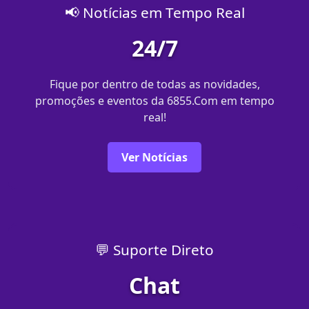
📢 Notícias em Tempo Real
24/7
Fique por dentro de todas as novidades,
promoções e eventos da 6855.Com em tempo
real!
Ver Notícias
💬 Suporte Direto
Chat