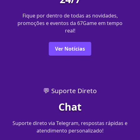
Fique por dentro de todas as novidades,
promoções e eventos da 67Game em tempo
real!
Ver Notícias
💬 Suporte Direto
Chat
Suporte direto via Telegram, respostas rápidas e
atendimento personalizado!