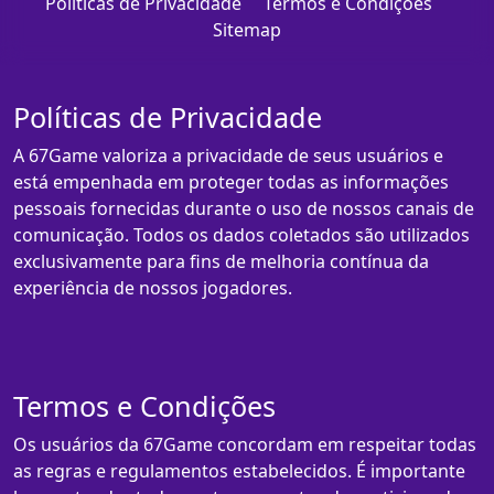
Políticas de Privacidade
Termos e Condições
Sitemap
Políticas de Privacidade
A 67Game valoriza a privacidade de seus usuários e
está empenhada em proteger todas as informações
pessoais fornecidas durante o uso de nossos canais de
comunicação. Todos os dados coletados são utilizados
exclusivamente para fins de melhoria contínua da
experiência de nossos jogadores.
Termos e Condições
Os usuários da 67Game concordam em respeitar todas
as regras e regulamentos estabelecidos. É importante