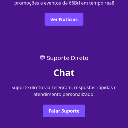
promoções e eventos da 66Brl em tempo real!
Ver Notícias
💬 Suporte Direto
Chat
Suporte direto via Telegram, respostas rápidas e
atendimento personalizado!
Falar Suporte