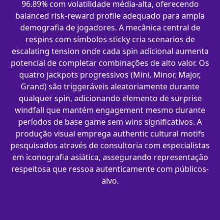
96.89% com volatilidade média-alta, oferecendo
balanced risk-reward profile adequado para ampla
demografia de jogadores. A mecânica central de
respins com símbolos sticky cria scenarios de
escalating tension onde cada spin adicional aumenta
potencial de completar combinações de alto valor. Os
quatro jackpots progressivos (Mini, Minor, Major,
Grand) são triggeráveis aleatoriamente durante
qualquer spin, adicionando elemento de surprise
windfall que mantém engagement mesmo durante
períodos de base game sem wins significativos. A
produção visual emprega authentic cultural motifs
pesquisados através de consultoria com especialistas
em iconografia asiática, assegurando representação
respeitosa que ressoa autenticamente com públicos-
alvo.