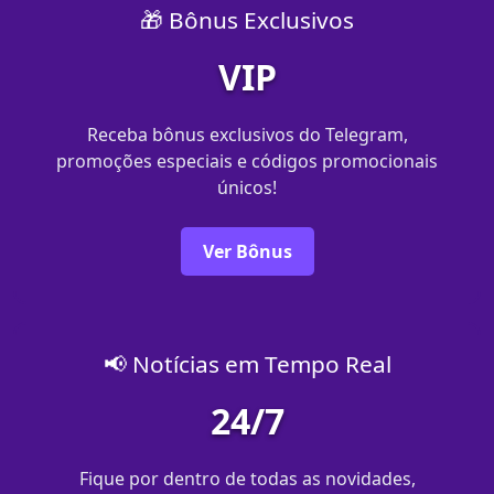
🎁 Bônus Exclusivos
VIP
Receba bônus exclusivos do Telegram,
promoções especiais e códigos promocionais
únicos!
Ver Bônus
📢 Notícias em Tempo Real
24/7
Fique por dentro de todas as novidades,