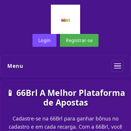
Login
Registrar-se
Menu
📱 66Brl A Melhor Plataforma
de Apostas
Cadastre-se na 66Brl para ganhar bônus no
cadastro e em cada recarga. Com a 66Brl, você