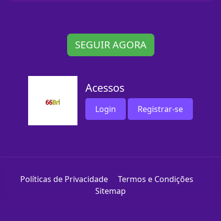
SEGUIR AGORA
Acessos
Login
Registrar-se
Políticas de Privacidade
Termos e Condições
Sitemap