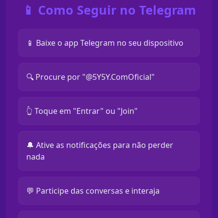
📱 Como Seguir no Telegram
📱 Baixe o app Telegram no seu dispositivo
🔍 Procure por "@5Y5Y.ComOficial"
👆 Toque em "Entrar" ou "Join"
🔔 Ative as notificações para não perder
nada
💬 Participe das conversas e interaja