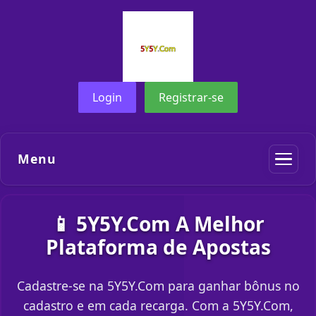
Login
Registrar-se
Menu
📱 5Y5Y.Com A Melhor
Plataforma de Apostas
Cadastre-se na 5Y5Y.Com para ganhar bônus no
cadastro e em cada recarga. Com a 5Y5Y.Com,