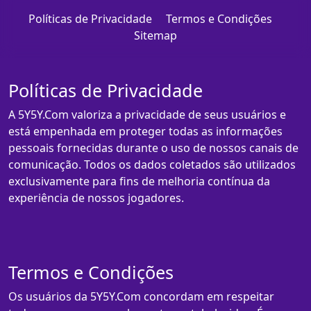
Políticas de Privacidade
Termos e Condições
Sitemap
Políticas de Privacidade
A 5Y5Y.Com valoriza a privacidade de seus usuários e
está empenhada em proteger todas as informações
pessoais fornecidas durante o uso de nossos canais de
comunicação. Todos os dados coletados são utilizados
exclusivamente para fins de melhoria contínua da
experiência de nossos jogadores.
Termos e Condições
Os usuários da 5Y5Y.Com concordam em respeitar