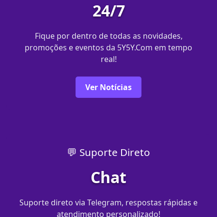
24/7
Fique por dentro de todas as novidades,
promoções e eventos da 5Y5Y.Com em tempo
real!
Ver Notícias
💬 Suporte Direto
Chat
Suporte direto via Telegram, respostas rápidas e
atendimento personalizado!