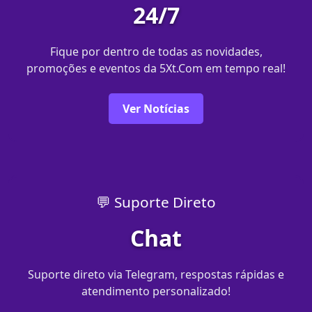
24/7
Fique por dentro de todas as novidades,
promoções e eventos da 5Xt.Com em tempo real!
Ver Notícias
💬 Suporte Direto
Chat
Suporte direto via Telegram, respostas rápidas e
atendimento personalizado!