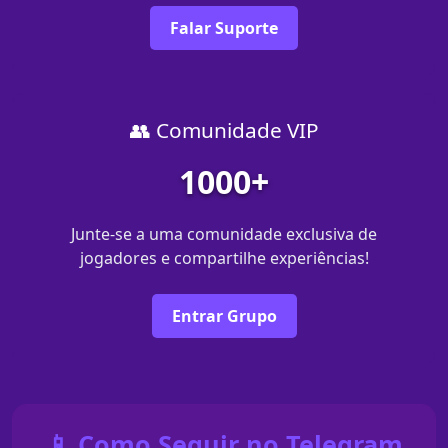
Falar Suporte
👥 Comunidade VIP
1000+
Junte-se a uma comunidade exclusiva de
jogadores e compartilhe experiências!
Entrar Grupo
📱 Como Seguir no Telegram