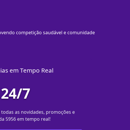
omovendo competição saudável e comunidade
cias em Tempo Real
24/7
e todas as novidades, promoções e
da 5956 em tempo real!