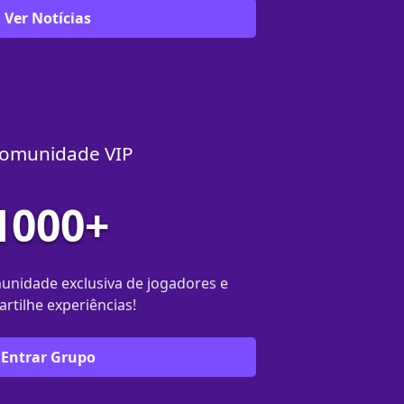
Ver Notícias
Comunidade VIP
1000+
unidade exclusiva de jogadores e
rtilhe experiências!
Entrar Grupo