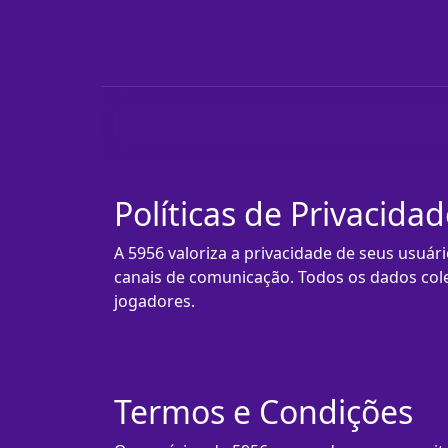
Políticas de Privacida
A 5956 valoriza a privacidade de seus usuá
canais de comunicação. Todos os dados cole
jogadores.
Termos e Condições