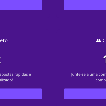
reto
👥 
t
espostas rápidas e
Junte-se a uma com
lizado!
compa
e