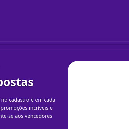
postas
 no cadastro e em cada
 promoções incríveis e
unte-se aos vencedores