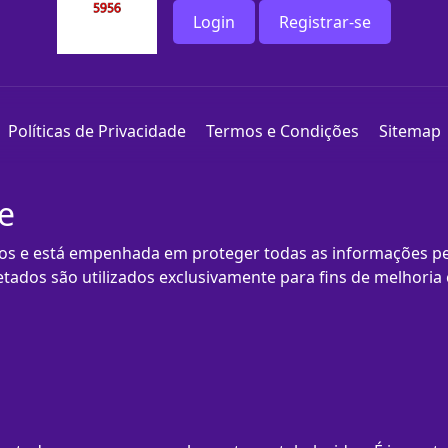
Login
Registrar-se
Políticas de Privacidade
Termos e Condições
Sitemap
de
rios e está empenhada em proteger todas as informações p
tados são utilizados exclusivamente para fins de melhoria