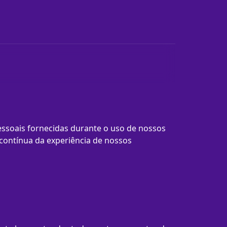
essoais fornecidas durante o uso de nossos
 contínua da experiência de nossos