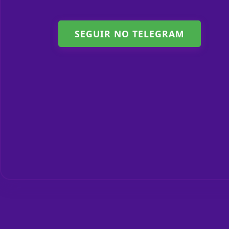
SEGUIR NO TELEGRAM