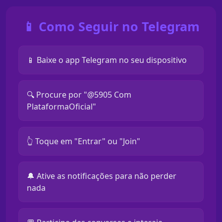
📱 Como Seguir no Telegram
📱 Baixe o app Telegram no seu dispositivo
🔍 Procure por "@5905 Com
PlataformaOficial"
👆 Toque em "Entrar" ou "Join"
🔔 Ative as notificações para não perder
nada