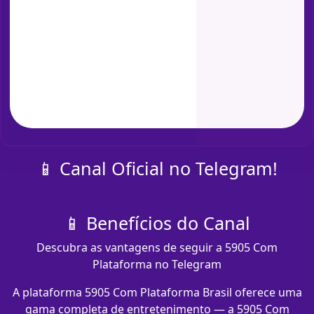
📱 Canal Oficial no Telegram!
📱 Benefícios do Canal
Descubra as vantagens de seguir a 5905 Com
Plataforma no Telegram
A plataforma 5905 Com Plataforma Brasil oferece uma
gama completa de entretenimento — a 5905 Com