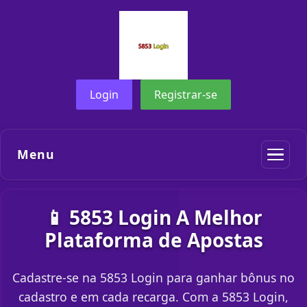
Login
Registrar-se
Menu
📱 5853 Login A Melhor
Plataforma de Apostas
Cadastre-se na 5853 Login para ganhar bônus no
cadastro e em cada recarga. Com a 5853 Login,