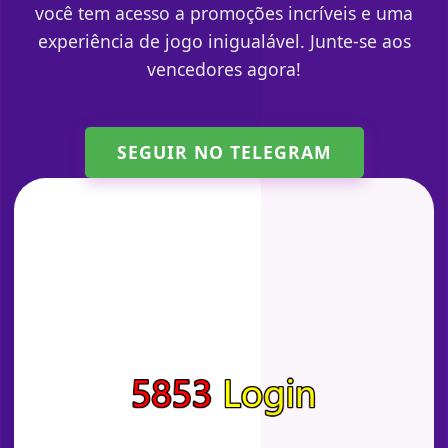
você tem acesso a promoções incríveis e uma
experiência de jogo inigualável. Junte-se aos
vencedores agora!
SEGUIR NO TELEGRAM