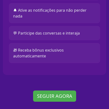
🔔 Ative as notificações para não perder
nada
💬 Participe das conversas e interaja
🎁 Receba bônus exclusivos
automaticamente
SEGUIR AGORA