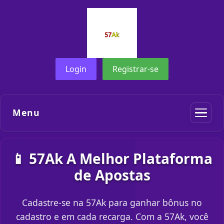
Login
Registrar-se
Menu
📱 57Ak A Melhor Plataforma
de Apostas
Cadastre-se na 57Ak para ganhar bônus no
cadastro e em cada recarga. Com a 57Ak, você