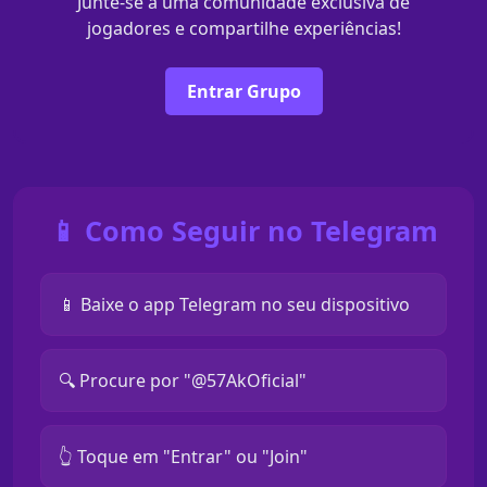
Junte-se a uma comunidade exclusiva de
jogadores e compartilhe experiências!
Entrar Grupo
📱 Como Seguir no Telegram
📱 Baixe o app Telegram no seu dispositivo
🔍 Procure por "@57AkOficial"
👆 Toque em "Entrar" ou "Join"