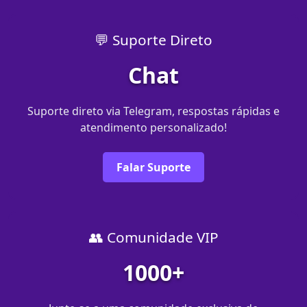
💬 Suporte Direto
Chat
Suporte direto via Telegram, respostas rápidas e
atendimento personalizado!
Falar Suporte
👥 Comunidade VIP
1000+