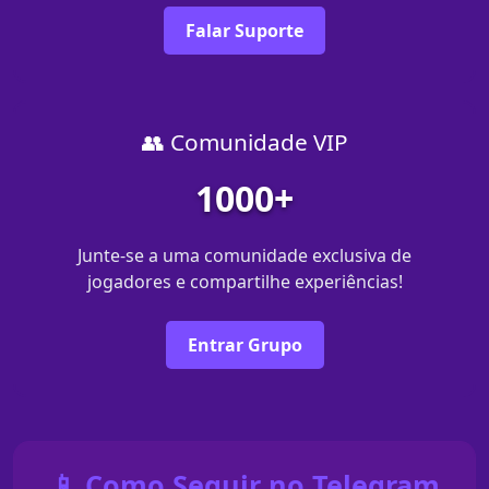
Falar Suporte
👥 Comunidade VIP
1000+
Junte-se a uma comunidade exclusiva de
jogadores e compartilhe experiências!
Entrar Grupo
📱 Como Seguir no Telegram