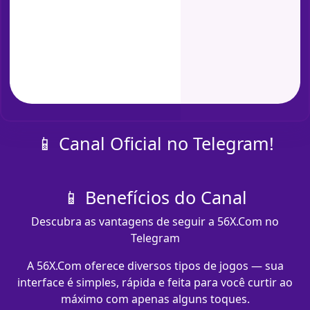
📱 Canal Oficial no Telegram!
📱 Benefícios do Canal
Descubra as vantagens de seguir a 56X.Com no
Telegram
A 56X.Com oferece diversos tipos de jogos — sua
interface é simples, rápida e feita para você curtir ao
máximo com apenas alguns toques.