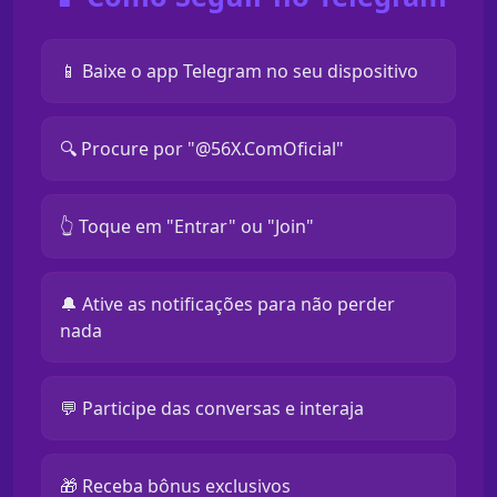
📱 Baixe o app Telegram no seu dispositivo
🔍 Procure por "@56X.ComOficial"
👆 Toque em "Entrar" ou "Join"
🔔 Ative as notificações para não perder
nada
💬 Participe das conversas e interaja
🎁 Receba bônus exclusivos