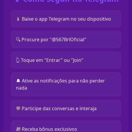
📱 Baixe o app Telegram no seu dispositivo
🔍 Procure por "@567BrlOficial"
👆 Toque em "Entrar" ou "Join"
🔔 Ative as notificações para não perder
nada
💬 Participe das conversas e interaja
🎁 Receba bônus exclusivos