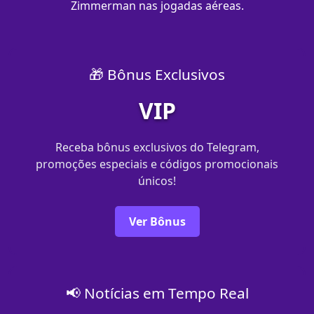
Zimmerman nas jogadas aéreas.
🎁 Bônus Exclusivos
VIP
Receba bônus exclusivos do Telegram,
promoções especiais e códigos promocionais
únicos!
Ver Bônus
📢 Notícias em Tempo Real