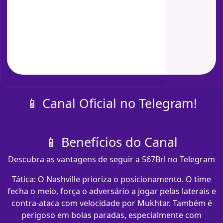
📱 Canal Oficial no Telegram!
📱 Benefícios do Canal
Descubra as vantagens de seguir a 567Brl no Telegram
Tática: O Nashville prioriza o posicionamento. O time
fecha o meio, força o adversário a jogar pelas laterais e
contra-ataca com velocidade por Mukhtar. Também é
perigoso em bolas paradas, especialmente com