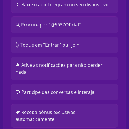
📱 Baixe o app Telegram no seu dispositivo
🔍 Procure por "@5637Oficial"
👆 Toque em "Entrar" ou "Join"
🔔 Ative as notificações para não perder
nada
💬 Participe das conversas e interaja
🎁 Receba bônus exclusivos
automaticamente