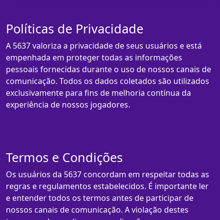
Políticas de Privacidade
A 5637 valoriza a privacidade de seus usuários e está
empenhada em proteger todas as informações
pessoais fornecidas durante o uso de nossos canais de
comunicação. Todos os dados coletados são utilizados
exclusivamente para fins de melhoria contínua da
experiência de nossos jogadores.
Termos e Condições
Os usuários da 5637 concordam em respeitar todas as
regras e regulamentos estabelecidos. É importante ler
e entender todos os termos antes de participar de
nossos canais de comunicação. A violação destes