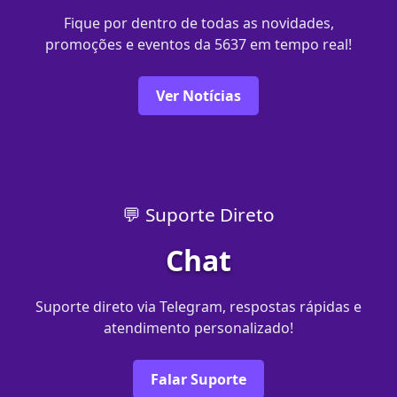
Fique por dentro de todas as novidades,
promoções e eventos da 5637 em tempo real!
Ver Notícias
💬 Suporte Direto
Chat
Suporte direto via Telegram, respostas rápidas e
atendimento personalizado!
Falar Suporte