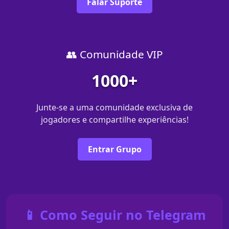
Falar Suporte
👥 Comunidade VIP
1000+
Junte-se a uma comunidade exclusiva de
jogadores e compartilhe experiências!
Entrar Grupo
📱 Como Seguir no Telegram