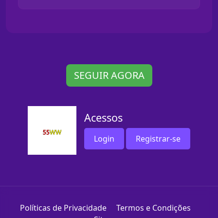
SEGUIR AGORA
Acessos
Login
Registrar-se
Políticas de Privacidade
Termos e Condições