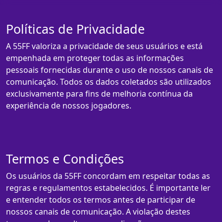
Políticas de Privacidade
A 55FF valoriza a privacidade de seus usuários e está
empenhada em proteger todas as informações
pessoais fornecidas durante o uso de nossos canais de
comunicação. Todos os dados coletados são utilizados
exclusivamente para fins de melhoria contínua da
experiência de nossos jogadores.
Termos e Condições
Os usuários da 55FF concordam em respeitar todas as
regras e regulamentos estabelecidos. É importante ler
e entender todos os termos antes de participar de
nossos canais de comunicação. A violação destes