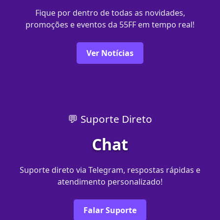
Fique por dentro de todas as novidades,
promoções e eventos da 55FF em tempo real!
Ver Notícias
💬 Suporte Direto
Chat
Suporte direto via Telegram, respostas rápidas e
atendimento personalizado!
Falar Suporte