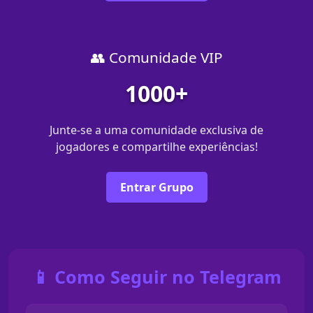
👥 Comunidade VIP
1000+
Junte-se a uma comunidade exclusiva de
jogadores e compartilhe experiências!
Entrar Grupo
📱 Como Seguir no Telegram