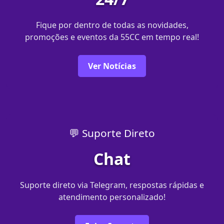
Fique por dentro de todas as novidades,
promoções e eventos da 55CC em tempo real!
Ver Notícias
💬 Suporte Direto
Chat
Suporte direto via Telegram, respostas rápidas e
atendimento personalizado!