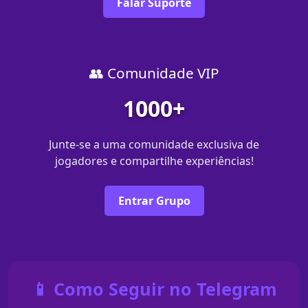
Falar Suporte
👥 Comunidade VIP
1000+
Junte-se a uma comunidade exclusiva de
jogadores e compartilhe experiências!
Entrar Grupo
📱 Como Seguir no Telegram