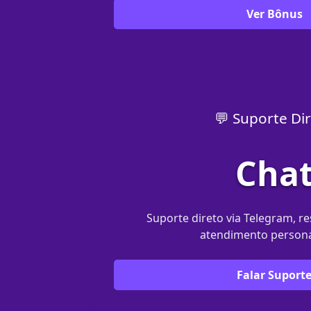
Ver Bônus
💬 Suporte Di
Cha
Suporte direto via Telegram, r
atendimento persona
Falar Suport