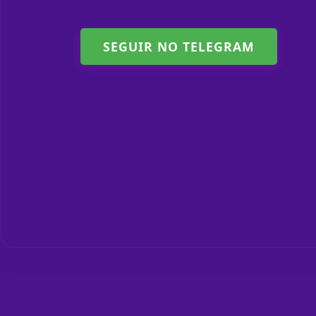
SEGUIR NO TELEGRAM