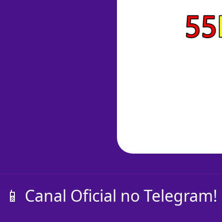
📱 Canal Oficial no Telegram!