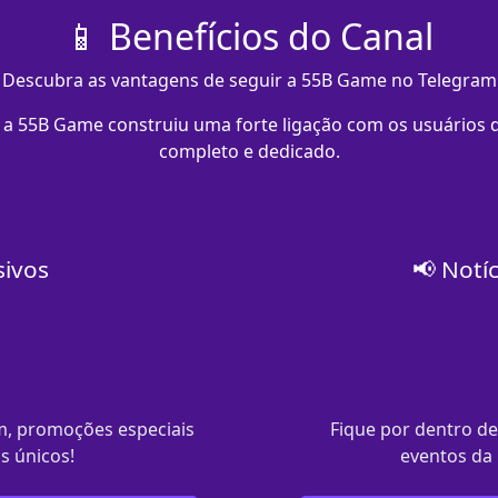
📱 Benefícios do Canal
Descubra as vantagens de seguir a 55B Game no Telegram
 a 55B Game construiu uma forte ligação com os usuários 
completo e dedicado.
sivos
📢 Notí
m, promoções especiais
Fique por dentro d
s únicos!
eventos da