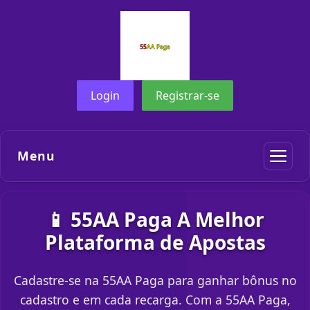
Login
Registrar-se
Menu
📱 55AA Paga A Melhor
Plataforma de Apostas
Cadastre-se na 55AA Paga para ganhar bônus no
cadastro e em cada recarga. Com a 55AA Paga,