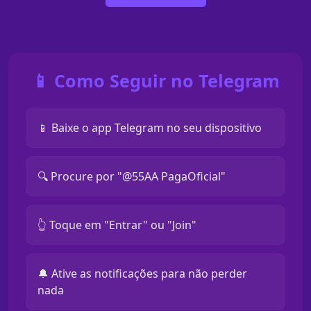
📱 Como Seguir no Telegram
📱 Baixe o app Telegram no seu dispositivo
🔍 Procure por "@55AA PagaOficial"
👆 Toque em "Entrar" ou "Join"
🔔 Ative as notificações para não perder
nada