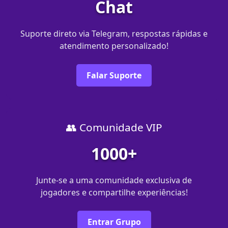
Chat
Suporte direto via Telegram, respostas rápidas e
atendimento personalizado!
Falar Suporte
👥 Comunidade VIP
1000+
Junte-se a uma comunidade exclusiva de
jogadores e compartilhe experiências!
Entrar Grupo