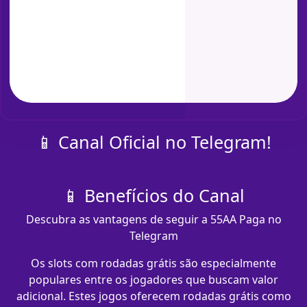
📱 Canal Oficial no Telegram!
📱 Benefícios do Canal
Descubra as vantagens de seguir a 55AA Paga no
Telegram
Os slots com rodadas grátis são especialmente
populares entre os jogadores que buscam valor
adicional. Estes jogos oferecem rodadas grátis como