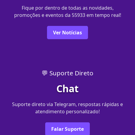
Fique por dentro de todas as novidades,
promoções e eventos da 55933 em tempo real!
Ver Notícias
💬 Suporte Direto
Chat
Suporte direto via Telegram, respostas rápidas e
atendimento personalizado!
Falar Suporte