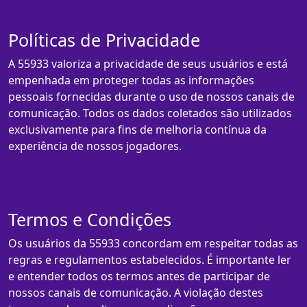
Políticas de Privacidade
A 55933 valoriza a privacidade de seus usuários e está
empenhada em proteger todas as informações
pessoais fornecidas durante o uso de nossos canais de
comunicação. Todos os dados coletados são utilizados
exclusivamente para fins de melhoria contínua da
experiência de nossos jogadores.
Termos e Condições
Os usuários da 55933 concordam em respeitar todas as
regras e regulamentos estabelecidos. É importante ler
e entender todos os termos antes de participar de
nossos canais de comunicação. A violação destes