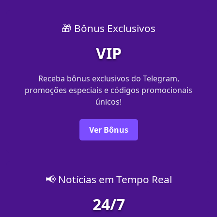
🎁 Bônus Exclusivos
VIP
Receba bônus exclusivos do Telegram,
promoções especiais e códigos promocionais
únicos!
Ver Bônus
📢 Notícias em Tempo Real
24/7