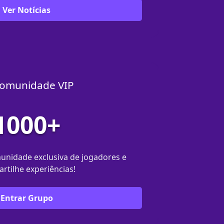
Ver Notícias
Comunidade VIP
1000+
unidade exclusiva de jogadores e
rtilhe experiências!
Entrar Grupo