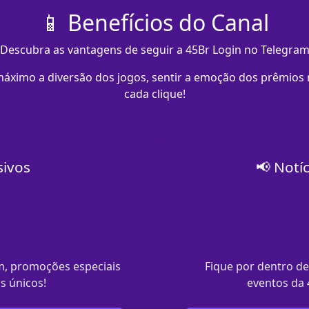
📱 Benefícios do Canal
Descubra as vantagens de seguir a 45Br Login no Telegra
máximo a diversão dos jogos, sentir a emoção dos prêmios m
cada clique!
sivos
📢 Notí
m, promoções especiais
Fique por dentro d
s únicos!
eventos da 