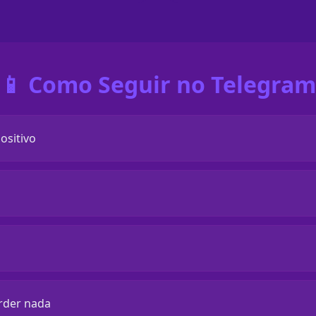
📱 Como Seguir no Telegram
ositivo
erder nada