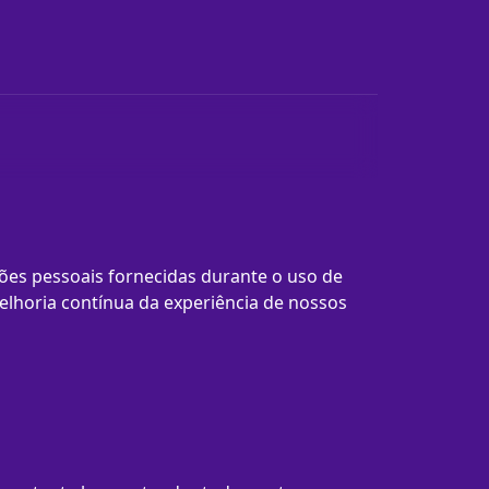
ões pessoais fornecidas durante o uso de
elhoria contínua da experiência de nossos