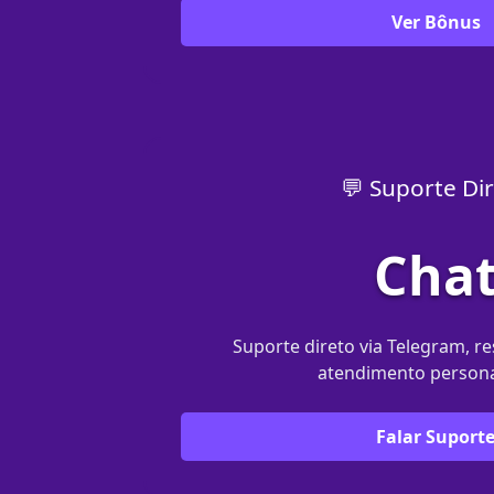
Ver Bônus
💬 Suporte Di
Cha
Suporte direto via Telegram, r
atendimento persona
Falar Suport