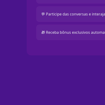
💬 Participe das conversas e interaj
🎁 Receba bônus exclusivos autom