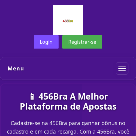
Login
Registrar-se
Menu
📱 456Bra A Melhor
Plataforma de Apostas
Cadastre-se na 456Bra para ganhar bônus no
cadastro e em cada recarga. Com a 456Bra, você