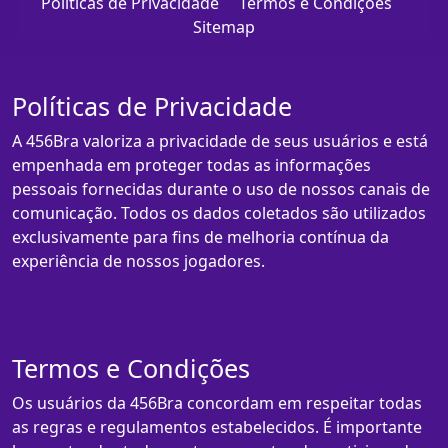
Políticas de Privacidade
Termos e Condições
Sitemap
Políticas de Privacidade
A 456Bra valoriza a privacidade de seus usuários e está
empenhada em proteger todas as informações
pessoais fornecidas durante o uso de nossos canais de
comunicação. Todos os dados coletados são utilizados
exclusivamente para fins de melhoria contínua da
experiência de nossos jogadores.
Termos e Condições
Os usuários da 456Bra concordam em respeitar todas
as regras e regulamentos estabelecidos. É importante