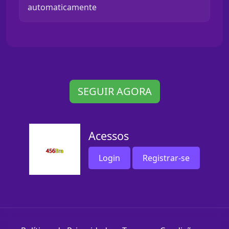
automaticamente
SEGUIR AGORA
Acessos
Login
Registrar-se