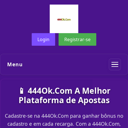
Login
Registrar-se
Menu
📱 444Ok.Com A Melhor
Plataforma de Apostas
Cadastre-se na 444Ok.Com para ganhar bônus no
cadastro e em cada recarga. Com a 444Ok.Com,