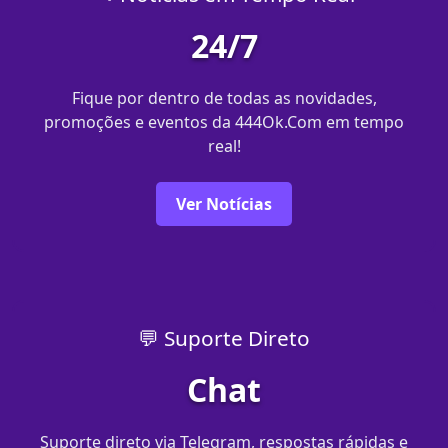
24/7
Fique por dentro de todas as novidades,
promoções e eventos da 444Ok.Com em tempo
real!
Ver Notícias
💬 Suporte Direto
Chat
Suporte direto via Telegram, respostas rápidas e