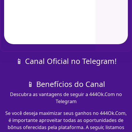
📱 Canal Oficial no Telegram!
📱 Benefícios do Canal
Descubra as vantagens de seguir a 444Ok.Com no
Telegram
Se você deseja maximizar seus ganhos no 444Ok.Com,
é importante aproveitar todas as oportunidades de
bônus oferecidas pela plataforma. A seguir, listamos