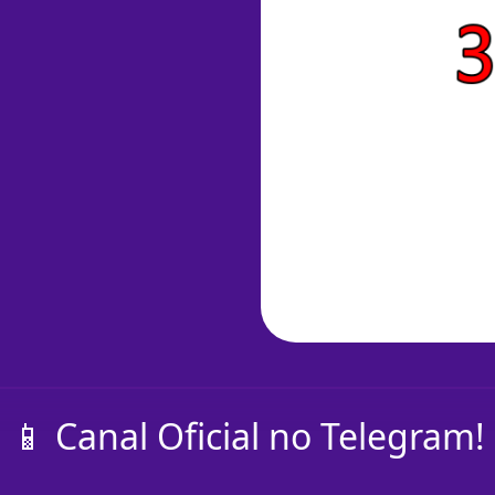
📱 Canal Oficial no Telegram!