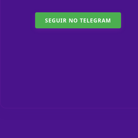
SEGUIR NO TELEGRAM