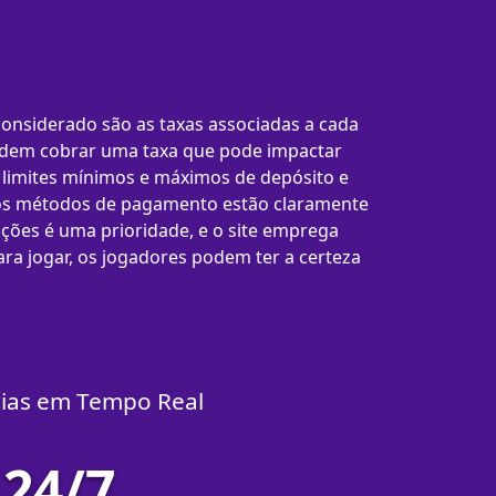
onsiderado são as taxas associadas a cada
odem cobrar uma taxa que pode impactar
s limites mínimos e máximos de depósito e
 os métodos de pagamento estão claramente
ções é uma prioridade, e o site emprega
ra jogar, os jogadores podem ter a certeza
cias em Tempo Real
24/7