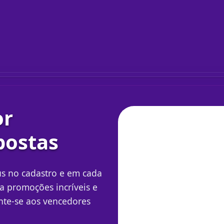
or
postas
s no cadastro e em cada
a promoções incríveis e
unte-se aos vencedores