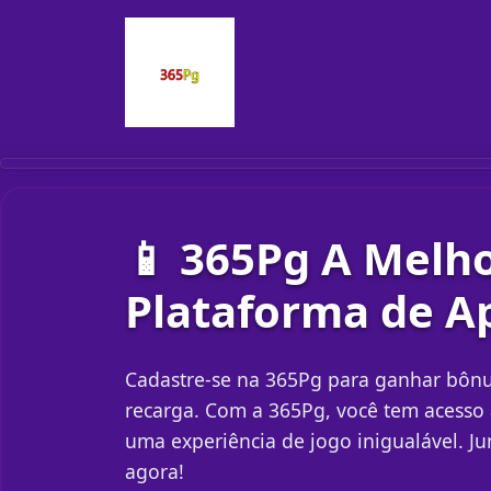
📱 365Pg A Melh
Plataforma de A
Cadastre-se na 365Pg para ganhar bônu
recarga. Com a 365Pg, você tem acesso 
uma experiência de jogo inigualável. J
agora!