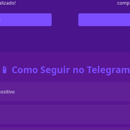
lizado!
compa
e
📱 Como Seguir no Telegram
ositivo