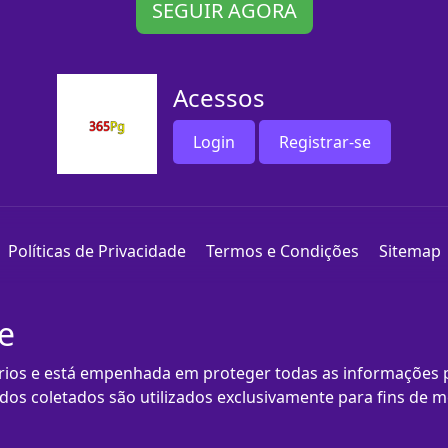
SEGUIR AGORA
Acessos
Login
Registrar-se
Políticas de Privacidade
Termos e Condições
Sitemap
de
ários e está empenhada em proteger todas as informações 
os coletados são utilizados exclusivamente para fins de m