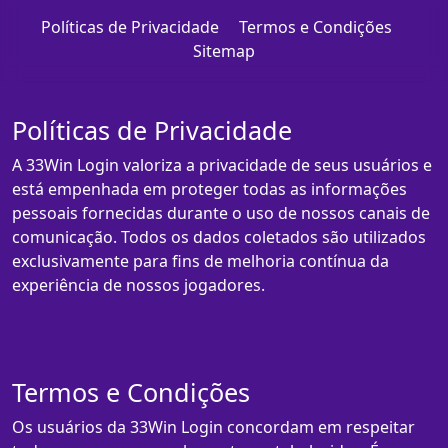
Políticas de Privacidade
Termos e Condições
Sitemap
Políticas de Privacidade
A 33Win Login valoriza a privacidade de seus usuários e
está empenhada em proteger todas as informações
pessoais fornecidas durante o uso de nossos canais de
comunicação. Todos os dados coletados são utilizados
exclusivamente para fins de melhoria contínua da
experiência de nossos jogadores.
Termos e Condições
Os usuários da 33Win Login concordam em respeitar