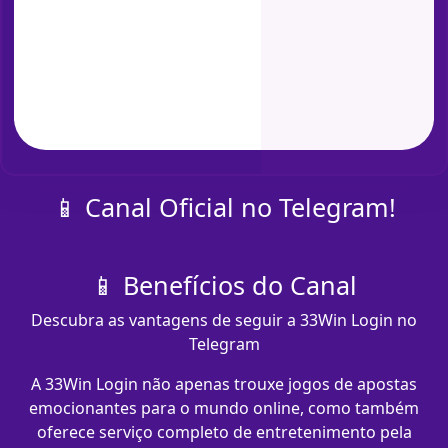
📱 Canal Oficial no Telegram!
📱 Benefícios do Canal
Descubra as vantagens de seguir a 33Win Login no
Telegram
A 33Win Login não apenas trouxe jogos de apostas
emocionantes para o mundo online, como também
oferece serviço completo de entretenimento pela