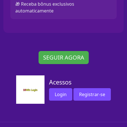
🎁 Receba bônus exclusivos
automaticamente
SEGUIR AGORA
Acessos
Login
Registrar-se