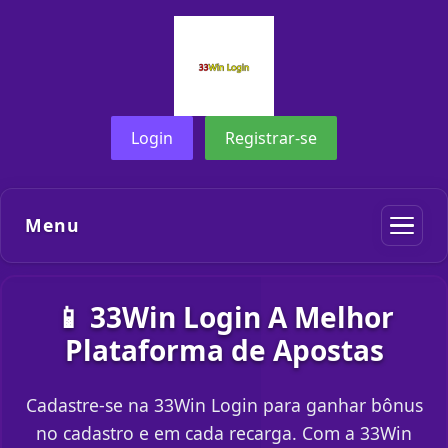
Login
Registrar-se
Menu
📱 33Win Login A Melhor
Plataforma de Apostas
Cadastre-se na 33Win Login para ganhar bônus
no cadastro e em cada recarga. Com a 33Win