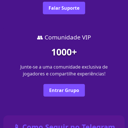
Falar Suporte
👥 Comunidade VIP
1000+
Junte-se a uma comunidade exclusiva de
jogadores e compartilhe experiências!
Entrar Grupo
📱 Como Seguir no Telegram