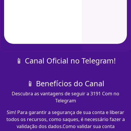
📱 Canal Oficial no Telegram!
📱 Benefícios do Canal
Descubra as vantagens de seguir a 3191 Com no
Telegram
Sim! Para garantir a segurança de sua conta e liberar
todos os recursos, como saques, é necessário fazer a
validação dos dados.Como validar sua conta