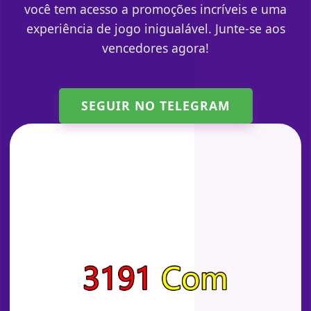
você tem acesso a promoções incríveis e uma
experiência de jogo inigualável. Junte-se aos
vencedores agora!
SEGUIR NO TELEGRAM