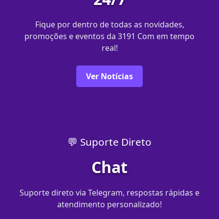
Fique por dentro de todas as novidades,
promoções e eventos da 3191 Com em tempo
real!
Ver Notícias
💬 Suporte Direto
Chat
Suporte direto via Telegram, respostas rápidas e
atendimento personalizado!