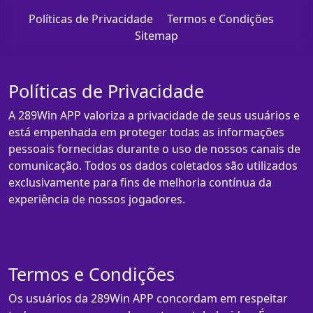
Políticas de Privacidade
Termos e Condições
Sitemap
Políticas de Privacidade
A 289Win APP valoriza a privacidade de seus usuários e
está empenhada em proteger todas as informações
pessoais fornecidas durante o uso de nossos canais de
comunicação. Todos os dados coletados são utilizados
exclusivamente para fins de melhoria contínua da
experiência de nossos jogadores.
Termos e Condições
Os usuários da 289Win APP concordam em respeitar